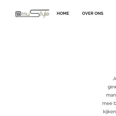
HOME
OVER ONS
J
gew
mann
mee be
kijken