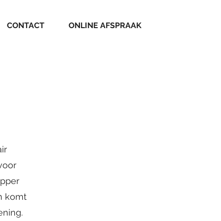
CONTACT
ONLINE AFSPRAAK
ir
voor
apper
en komt
lening.