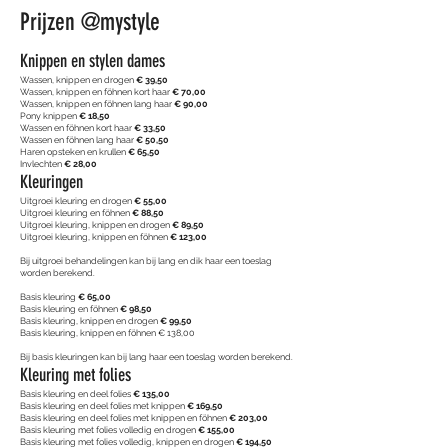
Prijzen @mystyle
Knippen en stylen dames
Wassen, knippen en drogen
€ 39,50
Wassen, knippen en föhnen kort haar
€ 70,00
Wassen, knippen en föhnen lang haar
€ 90,00
Pony knippen
€ 18,50
Wassen en föhnen kort haar
€ 33,50
Wassen en föhnen lang haar
€ 50,50
Haren opsteken en krullen
€ 65,50
Invlechten
€ 28,00
Kleuringen
Uitgroei kleuring en drogen
€ 55,00
Uitgroei kleuring en föhnen
€ 88,50
Uitgroei kleuring, knippen en drogen
€ 89,50
Uitgroei kleuring, knippen en föhnen
€ 123,00
Bij uitgroei behandelingen kan bij lang en dik haar een toeslag
worden berekend.
Basis kleuring
€ 65,00
Basis kleuring en föhnen
€ 98,50
Basis kleuring, knippen en drogen
€ 99,50
Basis kleuring, knippen en föhnen € 138,00
Bij basis kleuringen kan bij lang haar een toeslag worden berekend.
Kleuring met folies
Basis kleuring en deel folies
€ 135,00
Basis kleuring en deel folies met knippen
€ 169,50
Basis kleuring en deel folies met knippen en föhnen
€ 203,00
Basis kleuring met folies volledig en drogen
€ 155,00
Basis kleuring met folies volledig, knippen en drogen
€ 194,50