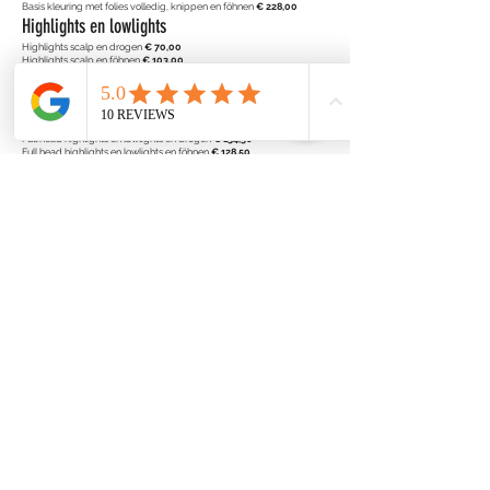
Basis kleuring met folies volledig, knippen en föhnen
€ 228,00
Highlights en lowlights
Highlights scalp en drogen
€ 70,00
Highlights scalp en föhnen
€ 103,00
Highlights of lowlights scalp, knippen en drogen
€ 109,50
Highlights of lowlights scalp, knippen en föhnen
€ 143,00
Bij highlights kan bij lang en dik haar een toeslag worden berekend.
Full head highlights en lowlights en drogen
€ 134,50
Full head highlights en lowlights en föhnen
€ 128,50
Full head highlights, knippen en drogen
€ 134,50
Full head highlights of lowlights, knippen en föhnen
€ 168,00
Bij full head behandelingen kan bij lang en dik haar een toeslag
worden berekend.
Balayage
Balayage en drogen
€ 170,00
Balayage en föhnen
€ 203,50
Balayage, knippen en drogen
€ 209,50
Heren
Heren knippen
€ 34,50
Baard trimmen
€ 18,50
Heren knippen en baard trimmen
€ 53,00
Kinderen
Kinderen knippen tot en met 4 jaar
€
26,50
Kinderen knippen tot en met 16 jaar
€ 28,50
Beauty en make up