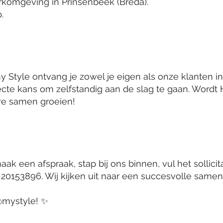
komgeving in Prinsenbeek (Breda).
.
@my Style ontvang je zowel je eigen als onze klanten i
ecte kans om zelfstandig aan de slag te gaan. Wordt Ha
we samen groeien!
ak een afspraak, stap bij ons binnen, vul het sollicita
-20153896. Wij kijken uit naar een succesvolle same
 @mystyle! ✨