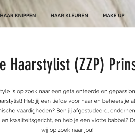
HAAR KNIPPEN
HAAR KLEUREN
MAKE UP
e Haarstylist (ZZP) Pri
yle is op zoek naar een getalenteerde en gepassio
arstylist! Heb jij een liefde voor haar en beheers je a
nische vaardigheden? Ben jij afgestudeerd, onderne
- en kwaliteitsgericht, en heb je een vlotte babbel? Da
wij op zoek naar jou!