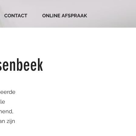
CONTACT
ONLINE AFSPRAAK
nsenbeek
neerde
lle
mend,
n zijn