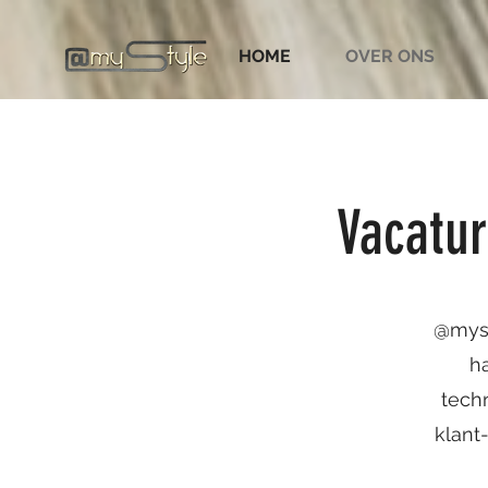
HOME
OVER ONS
Vacatur
@myst
ha
tech
klant