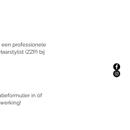
n een professionele
arstylist (ZZP) bij
tieformulier in óf
nwerking!